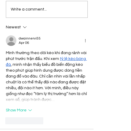
Oil & Gas Exhibition in
Write a comment...
Turkmenistan
Newest
dwainnervi55
Apr 06
Mình thường theo dõi kèo khi đang rảnh vài 
phút trước trận đấu. Khi xem 
tỷ lệ kèo bóng 
đá
, mình nhận thấy biểu đồ biến động kèo 
theo phút giúp hình dung được dòng tiền 
đang đổ vào đâu. Chỉ cần nhìn vài lần nhấp 
chuột là có thể thấy đội nào đang được đặt 
nhiều, đội nào ít hơn. Với mình, điều này 
giống như đọc “tâm lý thị trường” hơn là chỉ 
xem số, giúp tránh được…
Show More
Like
Reply