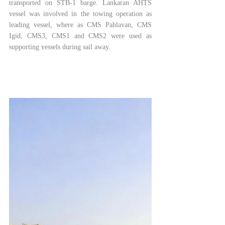
transported on STB-1 barge. Lankaran AHTS 
vessel was involved in the towing operation as 
leading vessel, where as CMS Pahlavan, CMS 
Igid, CMS3, CMS1 and CMS2 were used as 
supporting vessels during sail away. 