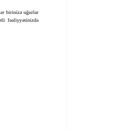
ər birinizə uğurlar 
li fəaliyyətinizdə 