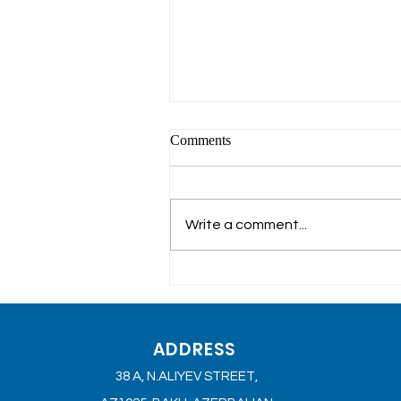
Comments
Write a comment...
CMS Core Values: Excellence
ADDRESS
38 A, N.ALIYEV STREET,