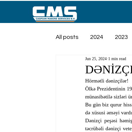
All posts
2024
2023
Jun 25, 2024
1 min read
DƏNİZÇ
Hörmətli dənizçilər!
Ölkə Prezidentinin 19
münasibətilə sizləri ü
Bu gün biz qurur hissi
də xüsusi əməyi vardı
Dənizçi peşəsi həmiş
təcrübəli dənizçi vete