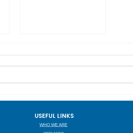
CMS Fleet: Platform Supply
Vessels
USEFUL LINKS
WHO WE ARE