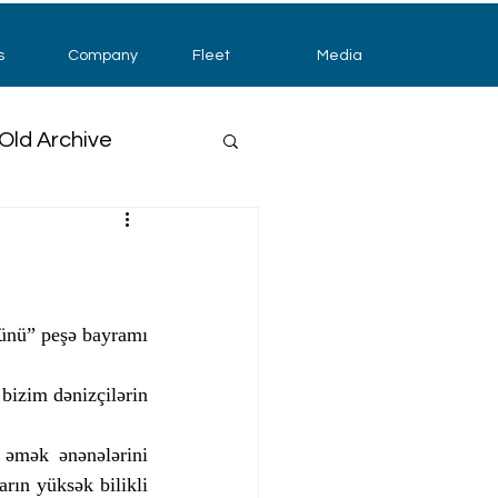
s
Company
Fleet
Media
Old Archive
günü” peşə bayramı 
bizim dənizçilərin 
əmək ənənələrini 
rın yüksək bilikli 