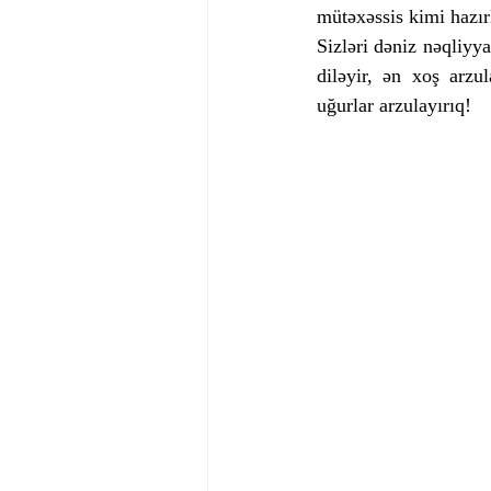
mütəxəssis kimi hazır
Sizləri dəniz nəqliyya
diləyir, ən xoş arzul
uğurlar arzulayırıq!