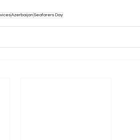
vices
Azerbaijan
Seafarers Day