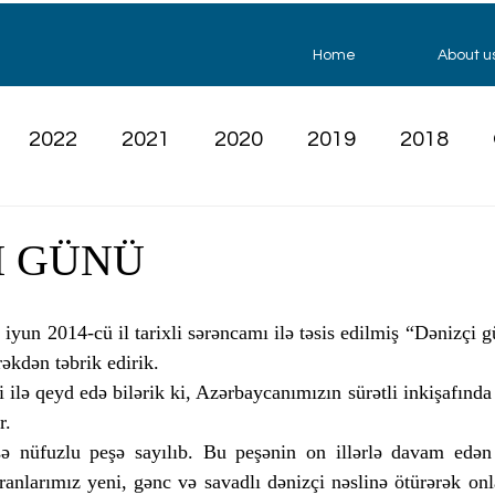
Home
About u
2022
2021
2020
2019
2018
I GÜNÜ
 iyun 2014-cü il tarixli sərəncamı ilə təsis edilmiş “Dənizçi 
rəkdən təbrik edirik.
 ilə qeyd edə bilərik ki, Azərbaycanımızın sürətli inkişafında 
r.
ə nüfuzlu peşə sayılıb. Bu peşənin on illərlə davam edən 
ranlarımız yeni, gənc və savadlı dənizçi nəslinə ötürərək onla