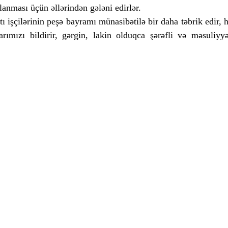
lanması üçün əllərindən gələni edirlər.
tı işçilərinin peşə bayramı münasibətilə bir daha təbrik edir, h
arımızı bildirir, gərgin, lakin olduqca şərəfli və məsuliyyət