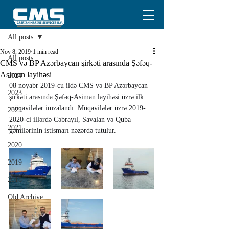
Post
All posts
Nov 8, 2019
1 min read
All posts
CMS və BP Azərbaycan şirkəti arasında Şəfəq-
Asiman layihəsi
2024
08 noyabr 2019-cu ildə CMS və BP Azərbaycan 
2023
şirkəti arasında Şəfəq-Asiman layihəsi üzrə ilk 
müqavilələr imzalandı. Müqavilələr üzrə 2019-
2022
2020-ci illərdə Cəbrayıl, Savalan və Quba 
2021
gəmilərinin istismarı nəzərdə tutulur.
2020
2019
2018
Old Archive