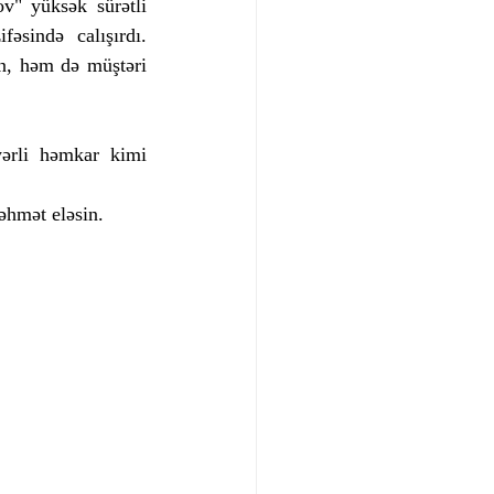
 yüksək sürətli 
əsində calışırdı. 
n, həm də müştəri 
rli həmkar kimi 
rəhmət eləsin.