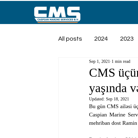
All posts
2024
2023
Sep 1, 2021
1 min read
CMS üçün
yaşında və
Updated:
Sep 18, 2021
Bu gün CMS ailəsi üç
Caspian Marine Servic
mehriban dost Ramin Ə