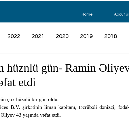
Home
About u
2022
2021
2020
2019
2018
 hüznlü gün- Ramin Əliyev
fat etdi
ün çox hüznlü bir gün oldu. 
es B.V. şirkətinin liman kapitanı, təcrübəli dənizçi, fədaka
liyev 43 yaşında vəfat etdi. 