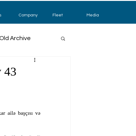
s
Company
Fleet
Media
Old Archive
 43
r ailə başçısı və 