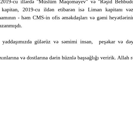
2019-cu illərdə "Müslüm Maqomayev" və "Rəşid Behbudov"
 kapitan, 2019-cu ildən etibarən isə Liman kapitanı vəzif
hamının - həm CMS-in ofis əməkdaşları və gəmi heyətlərini
qazanmışdı.  
yaddaşımızda gülərüz və səmimi insan,  peşəkar və dəyə
xınlarına və dostlarına dərin hüznlə başsağlığı veririk. Allah 